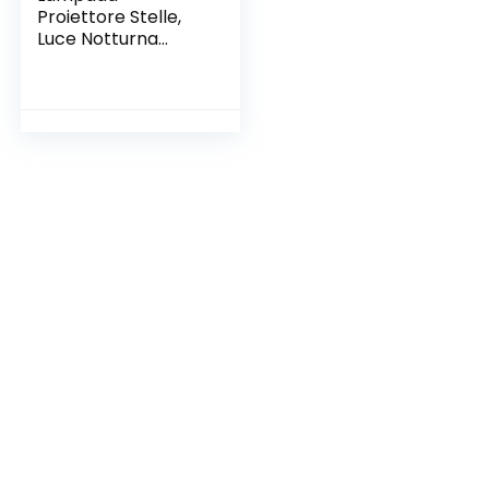
Proiettore Stelle,
Luce Notturna
Bambini con 21
Modalità, LED
Lampada Musicale
Romantica Cielo
Stellato, con
Telecomando,
Timer,
Altoparlante,
Bluetooth, Regalo
per Adulto, Bambini