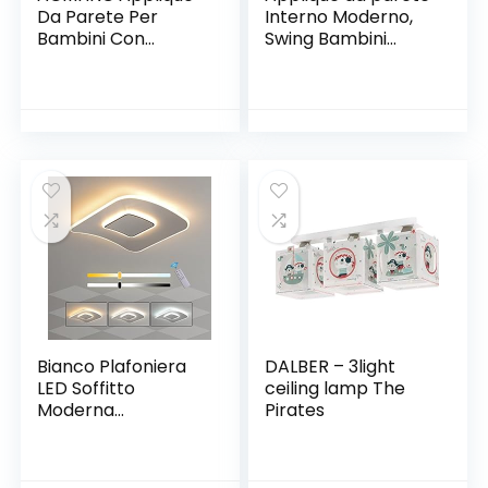
Da Parete Per
Interno Moderno,
Bambini Con
Swing Bambini
Interruttore E
Lampada
Spina, Moderna
Comodino, Camera
Astronauta
da Letto Creativa
Lampada Da
Applique da
Parete Per
Comodino Luce
Cameretta Con
Adatto a Camere
Cavo 1,5 M,Deco
da letto Soggiorno
E27 Illuminazione
Corridoio, E27,
Da Parete Interni
Lampadina non
Per Ragazza E
inclusa
Ragazzo,Bianca
Bianco Plafoniera
DALBER – 3light
LED Soffitto
ceiling lamp The
Moderna
Pirates
Dimmerabile con
Telecomando
Lampadario