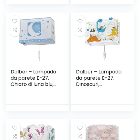
Camera da Letto
30W 2700k-7000K
Lampade Design
Piatto Curve Sala
da Pranzo Cucina
Bagno Lampada
Quadrato L40
Dalber – Lampada
Dalber – Lampada
da parete E-27,
da parete E-27,
Chiaro di luna blu,
Dinosauri,
Multicolore, 31 x 13 x
Multicolore, 31 x 13 x
22.5
23.5