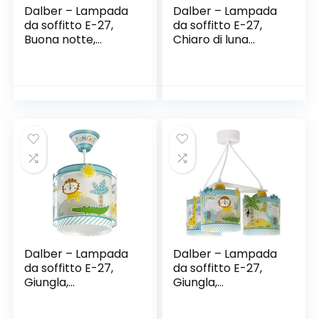
Dalber – Lampada
Dalber – Lampada
da soffitto E-27,
da soffitto E-27,
Buona notte,
Chiaro di luna
Multicolore, 24 x 24
verde, Multicolore,
x 21.5
48 x 12.5 x 20.5
Dalber – Lampada
Dalber – Lampada
da soffitto E-27,
da soffitto E-27,
Giungla,
Giungla,
Multicolore, 26 x 26
Multicolore, 39 x 39
x 25
x 20