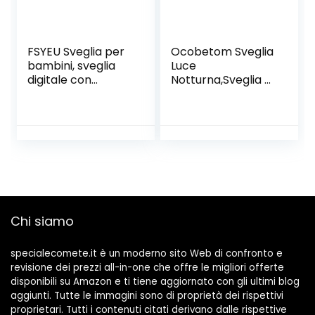
FSYEU Sveglia per
Ocobetom Sveglia
bambini, sveglia
Luce
digitale con
Notturna,Sveglia a
dinosauro per
LED Intelligente
bambini, lampada
con Telecomando
da comodino, luce
per Cellulare |
notturna con
Orologio con Luce
funzione snooze,
Sveglia per
timer e
Bambini per
temperatura
corridoio, Bagno,
timer, sveglia per
Bagno e Camera
bambini, ragazzi e
da Letto
Chi siamo
ragazze (blu)
specialecomete.it è un moderno sito Web di confronto e
revisione dei prezzi all-in-one che offre le migliori offerte
disponibili su Amazon e ti tiene aggiornato con gli ultimi blog
aggiunti. Tutte le immagini sono di proprietà dei rispettivi
proprietari. Tutti i contenuti citati derivano dalle rispettive