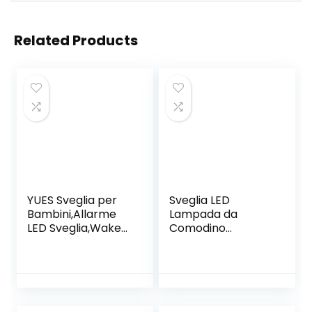
Related Products
YUES Sveglia per
Sveglia LED
Bambini,Allarme
Lampada da
LED Sveglia,Wake-
Comodino
up Light con 7
Lampada Radio
Colori,Intelligente
Orologi notturni
Suoni Naturali con
Sunrise Sunseter
Tempo 12/25
Simulator 7 Colori
Ore,Snooze.Verde
modificabili per la
Scuola di Viaggio