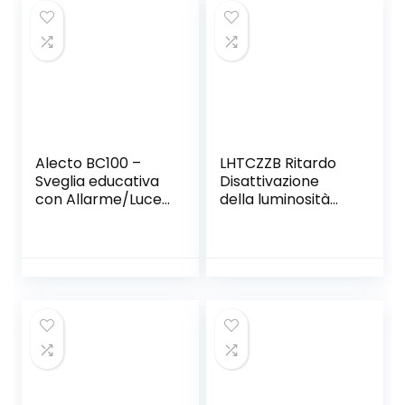
per la casa
Alecto BC100 –
LHTCZZB Ritardo
Sveglia educativa
Disattivazione
con Allarme/Luce
della luminosità
Notturna, Colore:
regolabile
Bianco
luminosa Light
Luminosità della
batteria
ricaricabile Sveglia
portatile ABS +
PMMA Materiale
Adatto per la casa
Dormitorio
Camera da letto (r