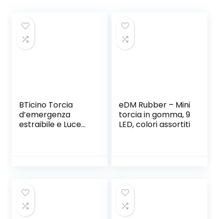
BTicino Torcia
eDM Rubber – Mini
d’emergenza
torcia in gomma, 9
estraibile e Luce
LED, colori assortiti
Notturna S3625GL,
220 volt, grigio
antracite