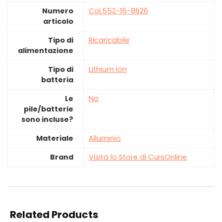
Numero
‎CoL552-15-8626
articolo
Tipo di
‎Ricaricabile
alimentazione
Tipo di
‎Lithium Ion
batteria
Le
‎No
pile/batterie
sono incluse?
Materiale
‎Alluminio
Brand
Visita lo Store di CursOnline
Related Products