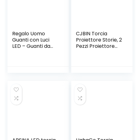
Regalo Uomo
CJBIN Torcia
Guanti con Luci
Proiettore Storie, 2
LED – Guanti da
Pezzi Proiettore
Pesca Idee Regalo
Torcia per Bambini
Festa del Papà
con 80 Immagini
Guanti Luci, Regali
Diverse, Torcia
per la Festa Del
Proiettore Bambini
Papa Guanti LED
Storie per la Storia
con Luci
Della Buona Notte
Impermeabili
per Bambini e
Regali Uomo
Bambine
Compleanno
Camping
Accessori