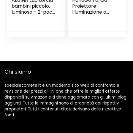
ABSINA LED torcia
HahaGo Torcia
bambini piccolo,
Proiettore
luminoso – 2-pack
Illuminazione a
mini lampada a
Proiezione Torce
mano con 60
Fiabesche Luce
lumen, 110m
Giocattolo
gamma di luce –
Lampada Scivolo
luce a portata di
Apprendimento
mano
Educativo Luce
infinitamente
Notturna per
variabile
Bambini (120
focalizzabile per
Immagini, 5 Temi)
Chi siamo
ragazzi, ragazze
specialecomete.it è un moderno sito Web di confronto e
revisione dei prezzi all-in-one che offre le migliori offerte
disponibili su Amazon e ti tiene aggiornato con gli ultimi blog
aggiunti. Tutte le immagini sono di proprietà dei rispettivi
proprietari. Tutti i contenuti citati derivano dalle rispettive
fonti.