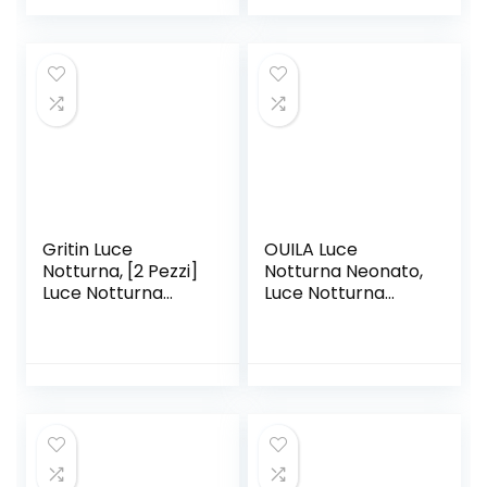
Luci Proiettore
Lampada Notturna
Galassia con
per Bambini, USB
Rumore Bianco,
Ricaricabile LED
Bluetooth, Timer,
Luci Notturne per
Telecomando per
Bambini
Adulti Festa Regalo
Cameretta
Decorazioni
Bambina Regalo
Neonato
Gritin Luce
OUILA Luce
Notturna, [2 Pezzi]
Notturna Neonato,
Luce Notturna
Luce Notturna
Bambini da Presa
Bambini con Timer
con Sensore
7 Multicolori LED
Crepuscolare,
Coniglio Lampada
Dimmerazione
Notturna Silicone
Continua e 3
Luci Notturne USB
Temperature di
Cameretta
Colore, Lunga-
Bambina Regalo
Durata Lampada
Neonato