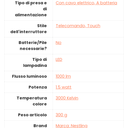
Tipo di presa e
‎Con cavo elettrico, A batteria
di
alimentazione
Stile
‎Telecomando, Touch
dell'interruttore
Batterie/Pile
‎No
necessarie?
Tipo di
‎LED
lampadina
Flusso luminoso
‎1000 lm
Potenza
‎1.5 watt
Temperatura
‎3000 Kelvin
colore
Peso articolo
‎300 g
Brand
Marca: Nestling