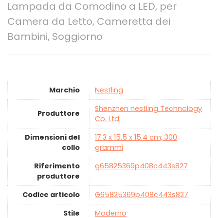
Lampada da Comodino a LED, per
Camera da Letto, Cameretta dei
Bambini, Soggiorno
Marchio
‎Nestling
‎Shenzhen nestling Technology
Produttore
Co. Ltd.
Dimensioni del
‎17.3 x 15.5 x 15.4 cm; 300
collo
grammi
Riferimento
‎g65825369p408c443s827
produttore
Codice articolo
‎G65825369p408c443s827
Stile
‎Moderno