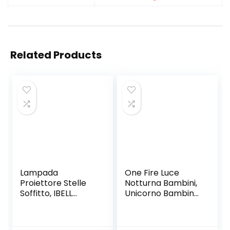
Related Products
Lampada
One Fire Luce
Proiettore Stelle
Notturna Bambini,
Soffitto, IBELL
Unicorno Bambina
Proiettore Cielo
Regalo
Stellato Luce
Battesimo,16
Notturna Bambini,
Multicolori Silicone