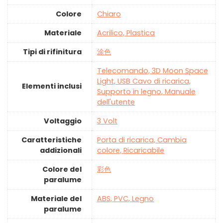
Colore
‎Chiaro
Materiale
‎Acrilico, Plastica
Tipi di rifinitura
‎涂色
‎Telecomando, 3D Moon Space
Light, USB Cavo di ricarica,
Elementi inclusi
Supporto in legno, Manuale
dell'utente
Voltaggio
‎3 Volt
Caratteristiche
‎Porta di ricarica, Cambia
addizionali
colore, Ricaricabile
Colore del
‎彩色
paralume
Materiale del
‎ABS, PVC, Legno
paralume