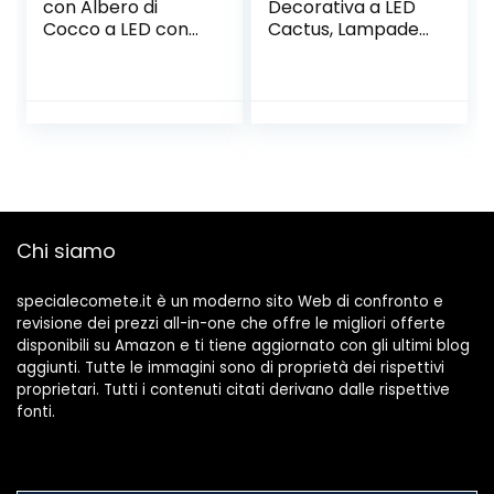
con Albero di
Decorativa a LED
Cocco a LED con
Cactus, Lampade
Luce Decorativa
da Comodino
per Base di
Carine per La
Supporto,
Camera dei
Decorazioni Tavolo
Bambini, Camera
per Natale, Festa
da Letto, Regali,
di
Feste per Feste,
Compleanno,Cam
Giardino,
era dei
Decorazioni per La
Bambini,Soggiorno,
Casa (Verde)
Chi siamo
Decorazioni per
Feste di Nozze
specialecomete.it è un moderno sito Web di confronto e
revisione dei prezzi all-in-one che offre le migliori offerte
disponibili su Amazon e ti tiene aggiornato con gli ultimi blog
aggiunti. Tutte le immagini sono di proprietà dei rispettivi
proprietari. Tutti i contenuti citati derivano dalle rispettive
fonti.