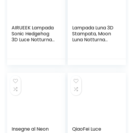
Interni ed Esterni
AIRUEEK Lampada
Lampada Luna 3D
Sonic Hedgehog
Stampata, Moon
3D Luce Notturna
Luna Notturna
Bambini-16
15CM Moon Night
Variazioni Di
Light Colorato
Colore/1
Moon Lamp
Telecomando/1
Ricarica USB LED
Base Nera/-
Luce Toccare il
Decorazione
Controllo Decoro
Camera Regali
per Stanza Letto
Creativi Anime
Mood Light per
Gadget Per
Camera di
Bambino Ragazzo
Upstartech
Uomo Sonic Fans
Insegne al Neon
QiaoFei Luce