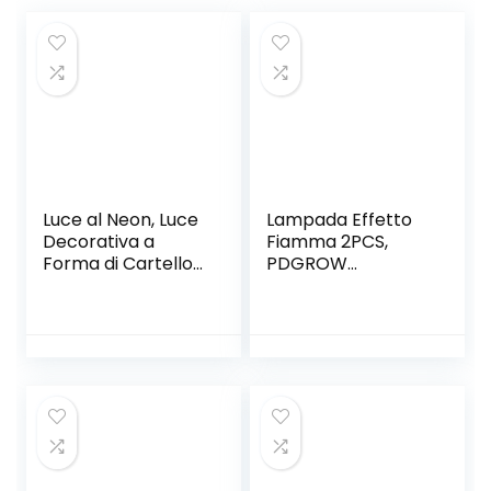
Luce al Neon, Luce
Lampada Effetto
Decorativa a
Fiamma 2PCS,
Forma di Cartello
PDGROW
a Forma di Delfino,
Lampada a
Decorazioni Murali
Fiamma a LED
per Natale, Festa
Ricaricabile
di Compleanno,
Tramite USB
Camera dei
Impermeabile
Bambini,
Luce Notturna a
Soggiorno,
Fiamma con Base
Decorazioni per
Magnetica e Ganci
Feste di
in Metallo per
Matrimonio (blu)
Natale, Feste,