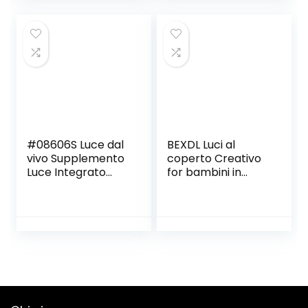
da letto indoor
B, Size : As the
(Color : B, Size : As
picture shows)
the picture shows)
#08606S Luce dal
BEXDL Luci al
vivo Supplemento
coperto Creativo
Luce Integrato
for bambini in
Pieghevole
camera GUIDATO
Stoccaggio
Faretto Moda
Bellezza Anello
timone della nave
Telefono Mobile
del fumetto
Luce Supplemento
GUIDATO
Internet, Bianco
Downlight messo
#90cl40, M
in resina Iron Art
Living Room
decorazione della