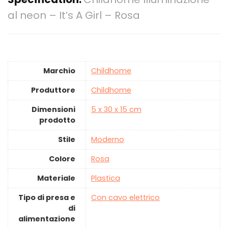
al neon – It’s A Girl – Rosa
Marchio
‎Childhome
Produttore
‎Childhome
Dimensioni
‎5 x 30 x 15 cm
prodotto
Stile
‎Moderno
Colore
‎Rosa
Materiale
‎Plastica
Tipo di presa e
‎Con cavo elettrico
di
alimentazione