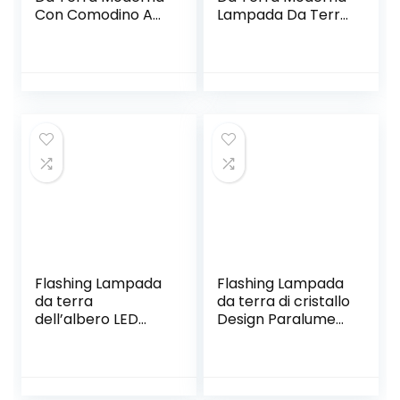
Con Comodino Ad
Lampada Da Terra
Angolo Lampada
A LED Creativa Uva
Da Terra A Led
Colore Oro 9
Lampada Da Terra
Lampada Da Terra
Lampada Da Terra
Soggiorno Camera
Soggiorno (Color :
Da Letto
Black, Size :
Lampadina LED G4
Dimmable)
3W AC220V
Flashing Lampada
Flashing Lampada
da terra
da terra di cristallo
dell’albero LED
Design Paralume
Lampade da terra
Soggiorno Lights
angolari Lampada
Lights Decorazioni
da terra divano for
camera da letto
soggiorno Camera
Loft Deco (Color :