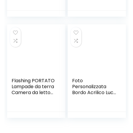
Decorando lo
Camera Da Letto
strumento di
Luminosa
cottura rosa
Soggiorno In Legno
Di Noce Lampada
Da Notte A
Tamburo Creativa
(Color : White)
Flashing PORTATO
Foto
Lampade da terra
Personalizzata
Camera da letto
Bordo Acrilico Luce
Bedside Lights
Notturna
Living Room Place
Personalizzato
Ball Standing Lamp
Album 3D
Lampada for
Immagine
illuminazione
Lampada da
Home Decor
Tavolo USB Gioielli