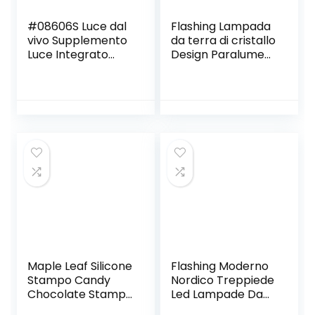
#08606S Luce dal
Flashing Lampada
vivo Supplemento
da terra di cristallo
Luce Integrato
Design Paralume
Pieghevole
Soggiorno Lights
Stoccaggio
Lights Decorazioni
Bellezza Anello
camera da letto
Telefono Mobile
Loft Deco (Color :
Luce Supplemento
B, Size : As the
Internet, Bianco
picture shows)
#90cl40, M
Maple Leaf Silicone
Flashing Moderno
Stampo Candy
Nordico Treppiede
Chocolate Stampo
Led Lampade Da
Della Torta
Terra In Legno