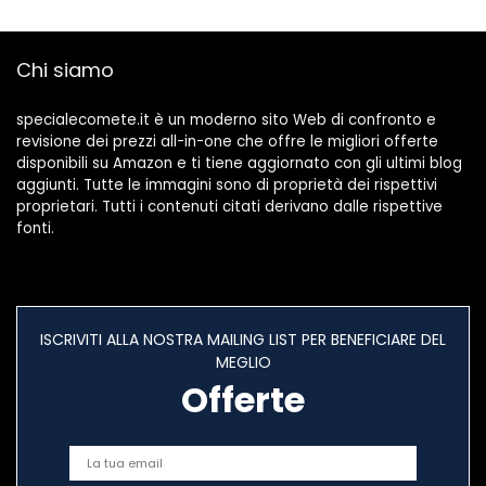
(Color : A, Size : As
a LED Compleanno
the picture shows)
Regalo di San
Valentino (1 Color)
Chi siamo
specialecomete.it è un moderno sito Web di confronto e
revisione dei prezzi all-in-one che offre le migliori offerte
disponibili su Amazon e ti tiene aggiornato con gli ultimi blog
aggiunti. Tutte le immagini sono di proprietà dei rispettivi
proprietari. Tutti i contenuti citati derivano dalle rispettive
fonti.
ISCRIVITI ALLA NOSTRA MAILING LIST PER BENEFICIARE DEL
MEGLIO
Offerte