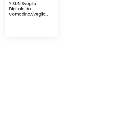
YISUN Sveglia
Digitale da
Comodino,Sveglia
Bambini da
Comodino con 5
Colori Wake-up
Light Sveglia
Ricaricabile
USB,Funzione
Snooze