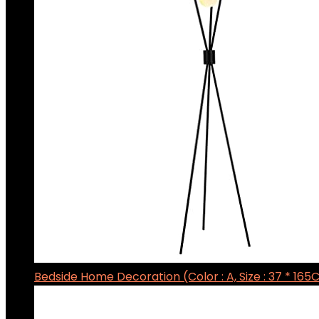
Bedside Home Decoration (Color : A, Size : 37 * 165