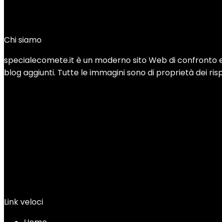
Added to wishlist
Removed from wishlist
0
Add to compare
Chi siamo
specialecomete.it è un moderno sito Web di confronto e re
blog aggiunti. Tutte le immagini sono di proprietà dei rispe
Link veloci