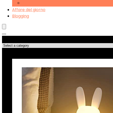
Wake-up Light
Affare del giorno
Blogging
Categorie di Prodotto
Le migliori offerte!