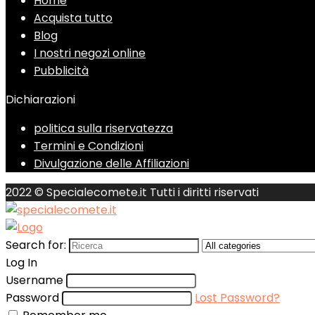
Home
Acquista tutto
Blog
I nostri negozi online
Pubblicità
Dichiarazioni
politica sulla riservatezza
Termini e Condizioni
Divulgazione delle Affiliazioni
2022 © Specialecomete.it Tutti i diritti riservati
Search for:
Log In
Username
Password
Lost Password?