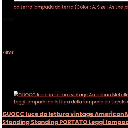
da terra lampada da terra (Color : A, Size : As the 
Home
Product Wattaggio
‎40 Watt
‎40 Watt
Filter
Showing the single result
Added to wishlist
Removed from wishlist
0
Add to compare
GUOCC luce da lettura vintage American M
Standing Standing PORTATO Leggi lampada