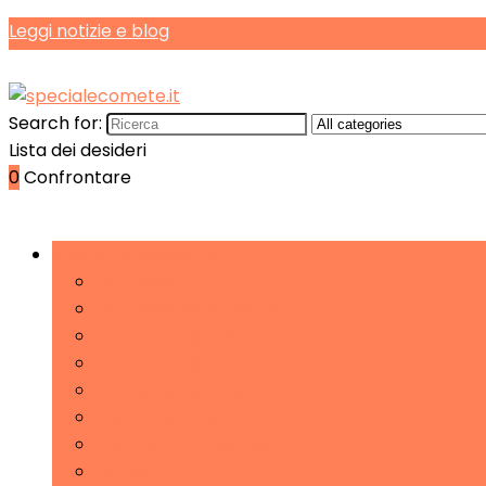
Leggi notizie e blog
Search for:
Lista dei desideri
0
Confrontare
Sfoglia le categorie
Lampadari
Lampade da scrivania
Lampade da tavolo e abat-jour
Lampade da terra
Lampade del buonumore
Luci da parete
Luci notturne per bambini
Torce