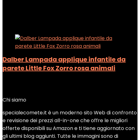
Added to wishlist
Removed from wishlist
0
Add to compare
Added to wishlist
Removed from wishlist
0
Add to compare
Dalber Lampada applique infantile da
parete Little Fox Zorro rosa animali
Added to wishlist
Removed from wishlist
0
Add to compare
Chi siamo
specialecomete.it è un moderno sito Web di confronto
e revisione dei prezzi all-in-one che offre le migliori
offerte disponibili su Amazon e ti tiene aggiornato con
gli ultimi blog aggiunti. Tutte le immagini sono di