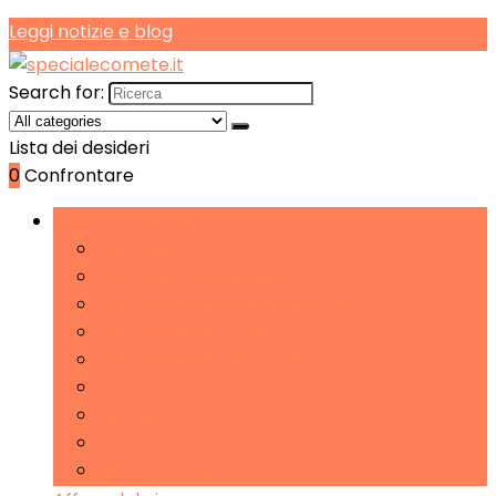
Leggi notizie e blog
Search for:
Lista dei desideri
0
Confrontare
Sfoglia le categorie
Lampadari
Lampade da scrivania
Lampade da tavolo e abat-jour
Lampade da terra
Lampade del buonumore
Luci da parete
Luci notturne per bambini
Torce
Wake-up Light