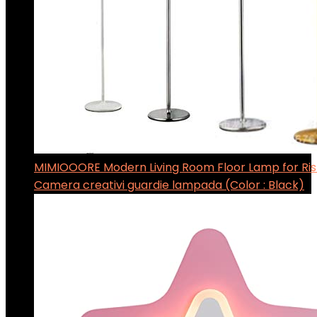
MIMIOOORE Modern Living Room Floor Lamp for Ri
Camera creativi guardie lampada (Color : Black)