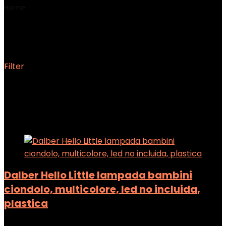
Home
Product Peso del prodotto
‎0.38 Chilogrammi
‎0.38 Chilogrammi
Filter
Showing all 2 results
Added to wishlist
Removed from wishlist
0
Add to compare
Dalber Hello Little lampada bambini
ciondolo, multicolore, led no incluida,
plastica