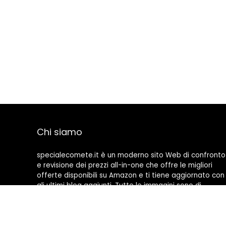
Chi siamo
specialecomete.it è un moderno sito Web di confronto
e revisione dei prezzi all-in-one che offre le migliori
offerte disponibili su Amazon e ti tiene aggiornato con
gli ultimi blog aggiunti. Tutte le immagini sono di
proprietà dei rispettivi proprietari. Tutti i contenuti
citati derivano dalle rispettive fonti.