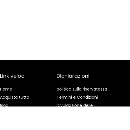
Link veloci
Dichiarazioni
Home
politica sulla riservatezza
Acquista tutto
Termini e Condizioni
Blog
Divulgazione delle
Affiliazioni
I nostri negozi online
Pubblicità