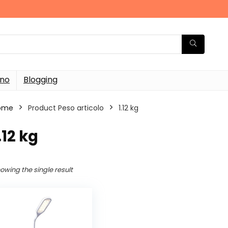
rno
Blogging
ome
Product Peso articolo
‎1.12 kg
1.12 kg
owing the single result