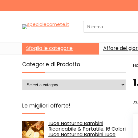
Search
for:
Sfoglia le categorie
Affare del gio
Categorie di Prodotto
H
‎
Sh
Le migliori offerte!
Luce Notturna Bambini
Ricaricabile & Portatile, 16 Colori
Luce Notturna Bambini Luce