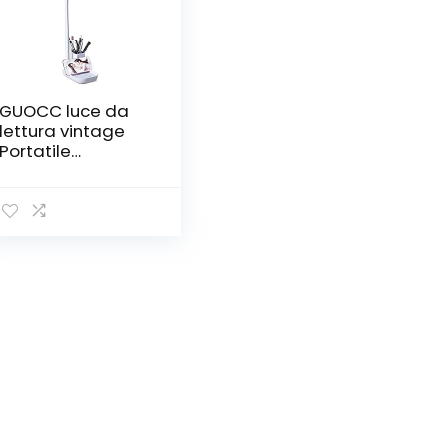
GUOCC luce da
lettura vintage
Portatile
PORTATO
Lampada da
tavolo, lampada
da tavolo
regolabile, luce di
protezione degli
occhi, luce di
lettura
dimmerabile,
lampada da
comodino regalo,
lampada da let