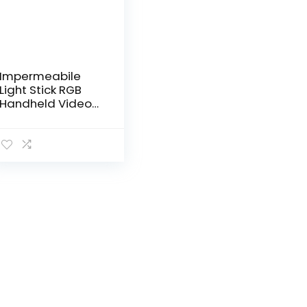
Impermeabile
Light Stick RGB
Handheld Video
LED colorato 8
Emissione dei
colori
Illuminazione
fotografica di
controllo remoto