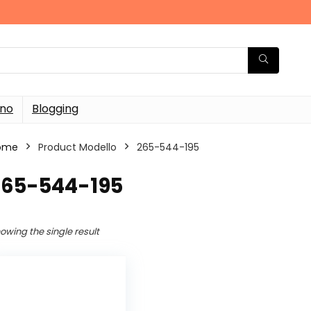
rno
Blogging
ome
Product Modello
‎265-544-195
‎265-544-195
owing the single result