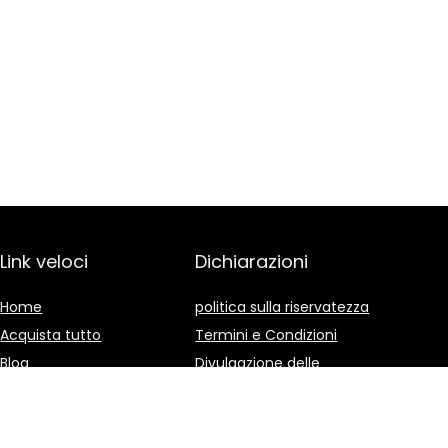
Link veloci
Dichiarazioni
Home
politica sulla riservatezza
Acquista tutto
Termini e Condizioni
Blog
Divulgazione delle
Affiliazioni
I nostri negozi online
Pubblicità