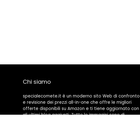
Chi siamo
specialecomete.it è un moderno sito Web di confronto
e revisione dei prezzi all-in-one che offre le migliori
offerte disponibili su Amazon e ti tiene aggiornato con
gli ultimi blog aggiunti. Tutte le immagini sono di
proprietà dei rispettivi proprietari. Tutti i contenuti
citati derivano dalle rispettive fonti.