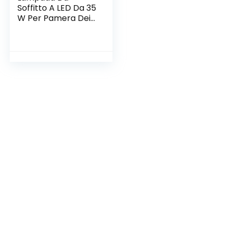
Soffitto A LED Da 35
W Per Pamera Dei
Bambini, A Forma
Di Aeroplano,
Dimmerabile, Con
Telecomando, 50 x
45 CM,2700-6500
K,Bianco E Legno
Accessori Lampada
Da Soffitto