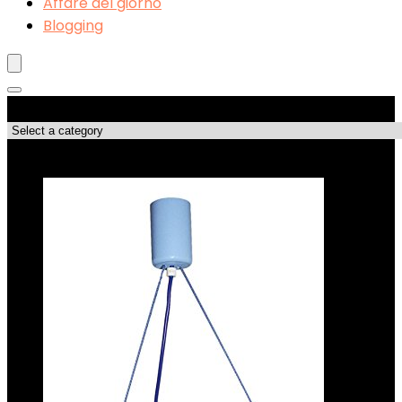
Affare del giorno
Blogging
Categorie di Prodotto
Le migliori offerte!