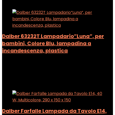
Add to compare
Dalber 63232T Lampadario”Luna”, per
bambini, Colore Blu, lampadina a
incandescenza, plastica
Added to wishlist
Removed from wishlist
0
Add to compare
Added to wishlist
Removed from wishlist
0
Add to compare
Dalber Farfalle Lampada da Tavolo E14,