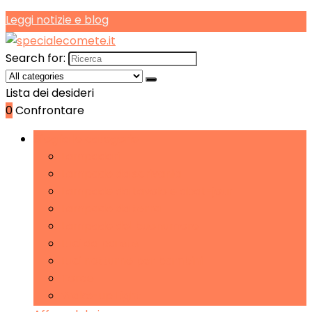
Leggi notizie e blog
Search for:
Lista dei desideri
0
Confrontare
Sfoglia le categorie
Lampadari
Lampade da scrivania
Lampade da tavolo e abat-jour
Lampade da terra
Lampade del buonumore
Luci da parete
Luci notturne per bambini
Torce
Wake-up Light