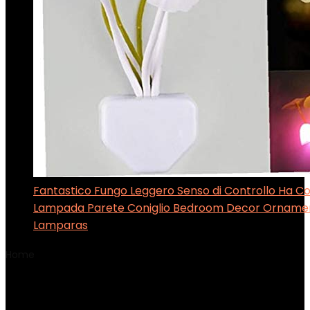
Fantastico Fungo Leggero Senso di Controllo Ha C
Lampada Parete Coniglio Bedroom Decor Ornament
Lamparas
Home
Product Elementi inclusi
‎1x lampada
‎1x lampada