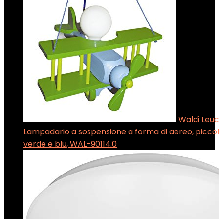
Waldi Leu
Lampadario a sospensione a forma di aereo, piccolo
verde e blu, WAL-90114.0