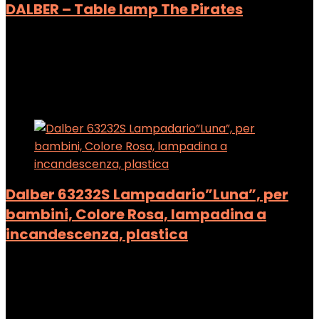
DALBER – Table lamp The Pirates
Added to wishlist
Removed from wishlist
0
Add to compare
Added to wishlist
Removed from wishlist
0
Add to compare
Dalber 63232S Lampadario”Luna”, per
bambini, Colore Rosa, lampadina a
incandescenza, plastica
Added to wishlist
Removed from wishlist
0
Add to compare
Added to wishlist
Removed from wishlist
0