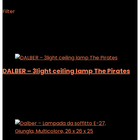
Filter
Showing 1–12 of 14 results
Added to wishlist
Removed from wishlist
0
Add to compare
DALBER – 3light ceiling lamp The Pirates
Added to wishlist
Removed from wishlist
0
Add to compare
Added to wishlist
Removed from wishlist
0
Add to compare