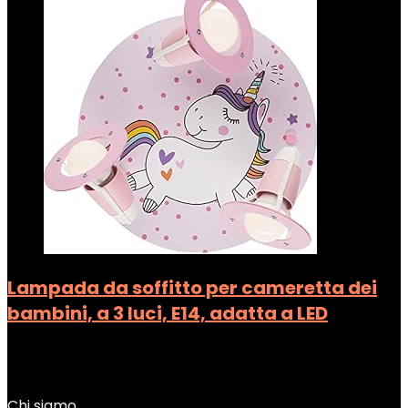
Lampada da soffitto per cameretta dei
bambini, a 3 luci, E14, adatta a LED
Added to wishlist
Removed from wishlist
0
Add to compare
Chi siamo