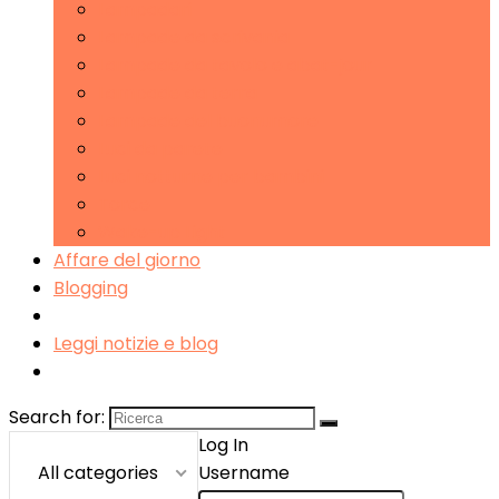
Lampadari
Lampade da scrivania
Lampade da tavolo e abat-jour
Lampade da terra
Lampade del buonumore
Luci da parete
Luci notturne per bambini
Torce
Wake-up Light
Affare del giorno
Blogging
Leggi notizie e blog
Search for:
Log In
All categories
Username