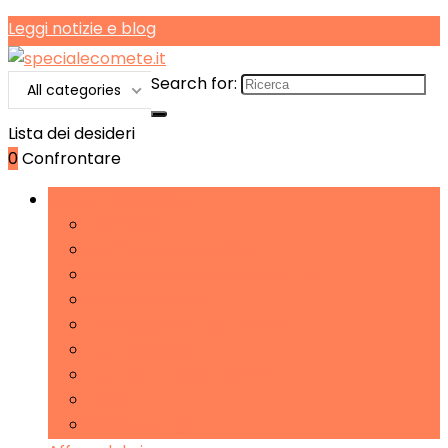
Leggi notizie e blog
Search for:
All categories
Lista dei desideri
0
Confrontare
Sfoglia le categorie
Lampadari
Lampade da scrivania
Lampade da tavolo e abat-jour
Lampade da terra
Lampade del buonumore
Luci da parete
Luci notturne per bambini
Torce
Wake-up Light