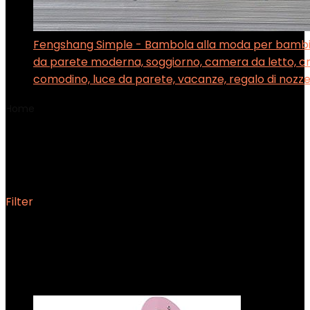
Fengshang Simple - Bambola alla moda per bambi
da parete moderna, soggiorno, camera da letto, cr
comodino, luce da parete, vacanze, regalo di nozz
Home
Product Dimensioni prodotto
‎30 x 30 x 20 cm;
860 grammi
‎30 x 30 x 20 cm; 860 grammi
Filter
Showing the single result
Added to wishlist
Removed from wishlist
0
Add to compare