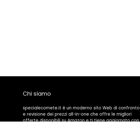
Chi siamo
specialecomete.it è un moderno sito Web di confronto
e revisione dei prezzi all-in-one che offre le migliori
offerte disponibili su Amazon e ti tiene aggiornato con
gli ultimi blog aggiunti. Tutte le immagini sono di
proprietà dei rispettivi proprietari. Tutti i contenuti
citati derivano dalle rispettive fonti.