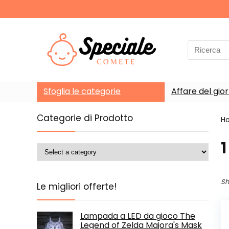
Search
for:
Sfoglia le categorie
Affare del gio
Categorie di Prodotto
H
‎1
Sh
Le migliori offerte!
Lampada a LED da gioco The
Legend of Zelda Majora's Mask