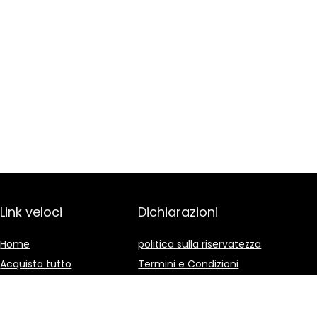
Link veloci
Dichiarazioni
Home
politica sulla riservatezza
Acquista tutto
Termini e Condizioni
Blog
Divulgazione delle
Affiliazioni
I nostri negozi online