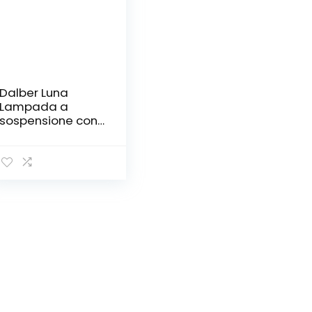
Dalber Luna
Lampada a
sospensione con
motivo stelle,
Verde, led no
incluida, plastica