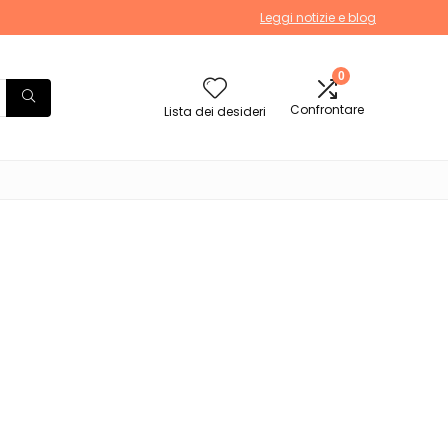
Leggi notizie e blog
0
Confrontare
Lista dei desideri