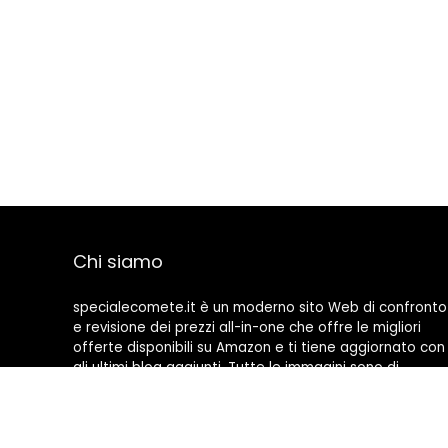
Chi siamo
specialecomete.it è un moderno sito Web di confronto
e revisione dei prezzi all-in-one che offre le migliori
offerte disponibili su Amazon e ti tiene aggiornato con
gli ultimi blog aggiunti. Tutte le immagini sono di
proprietà dei rispettivi proprietari. Tutti i contenuti
citati derivano dalle rispettive fonti.