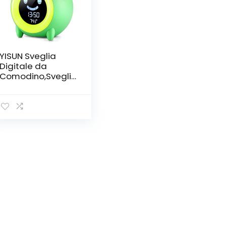
YISUN Sveglia
Digitale da
Comodino,Svegli
a Bambini da
Comodino con 5
Colori Wake-up
Light Sveglia
Ricaricabile
USB,Funzione
Snooze