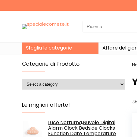
Search
for:
Sfoglia le categorie
Affare del gio
Categorie di Prodotto
H
Sh
Le migliori offerte!
Luce Notturna,Nuvole Digital
Alarm Clock Bedside Clocks
Function Date Temperature