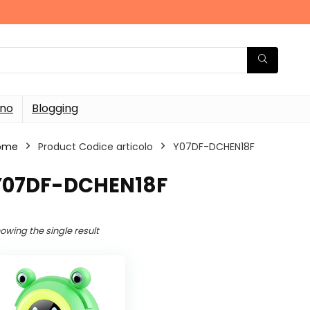
rno
Blogging
ome
Product Codice articolo
‎Y07DF-DCHEN18F
‎Y07DF-DCHEN18F
owing the single result