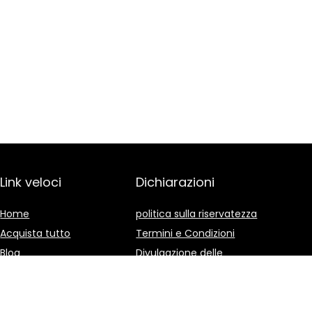
Link veloci
Dichiarazioni
Home
politica sulla riservatezza
Acquista tutto
Termini e Condizioni
Blog
Divulgazione delle
Affiliazioni
I nostri negozi online
Pubblicità