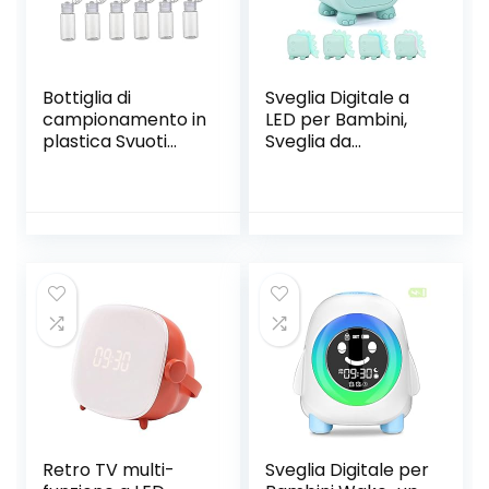
Bottiglia di
Sveglia Digitale a
campionamento in
LED per Bambini,
plastica Svuoti
Sveglia da
trasparenti
Comodino
bottiglie da viaggio
Silenziosa con
contenitori
Temperatura
comestioni 20ml /
Interna, con
0.67oz 12 pz
Funzione di Snooze
Luce Notturna
Colorata
Temporizzata, per
Camera da Letto
Ufficio (Verde)
Retro TV multi-
Sveglia Digitale per