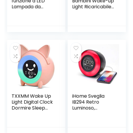
funzione a LED
Bambini Wake-up
Lampada da
Light Ricaricabile
tavolo, sveglia è
USB Cadrim
una luce sveglia,
Bambini Allarme
luce notturna
Sveglia Comodino
portatile, USB di
Sveglia Allenatore
ricarica con
Sonno Orologio 2
l’interruttore
Sveglie 3
Alarm Clock luce
Luminosità 5
di notte (Color :
Suonerie&Colori 8
Red)
Musica Funzione
Snooze
TXXMM Wake Up
iHome Sveglia
Light Digital Clock
IB294 Retro
Dormire Sleep
Luminoso,
Trainer Night Light
Bluetooth,
Sound Machine
compatta con
Nap Timer Snooze
Doppia Ricarica
Funzione con 5
USB, Colore: Nero