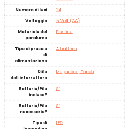
Numero di luci
‎24
Voltaggio
‎5 Volt (CC)
Materiale del
‎Plastica
paralume
Tipo di presa e
‎A batteria
di
alimentazione
Stile
‎Magnetico, Touch
dell'interruttore
Batterie/Pile
‎Sì
incluse?
Batterie/Pile
‎Sì
necessarie?
Tipo di
‎LED
lampadina