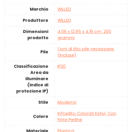
Marchio
‎WILLED
Produttore
‎WILLED
Dimensioni
‎4.06 x 12.95 x 4.19 cm; 200
prodotto
grammi
‎1 Ioni di litio pile necessarie.
Pile
(incluse)
Classificazione
‎IP20
Area da
illuminare
(indice di
protezione IP)
Stile
‎Moderno
‎Infradito Colorati Estivi, Con
Colore
Finte Perline
Materiale
‎Plastica