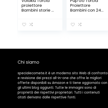
Voiakiu Torcia
Pup Go Torcia
proiettore
Proiettore
Bambini storie –
Bambini con 24
Torcia Bambini
Immagini
con Funzione di
Unicorno, Storie
proiettore
Diapositive
Diapositive –
Torcia Giocattoli
Proiettore per
per Parete
Bambini e Torcia
Soffitto Tenda,
per Bambini –
Crea Le tue
Torce racconta
Storie, Regali
storie
Fiabe Bambina
3+ Anni
Chi siamo
(Unicorno)
specialecomete.it è un moderno sito Web di confronto
e revisione dei prezzi all-in-one che offre le migliori
offerte disponibili su Amazon e ti tiene aggiornato con
gli ultimi blog aggiunti. Tutte le immagini sono di
proprietà dei rispettivi proprietari. Tutti i contenuti
citati derivano dalle rispettive fonti.