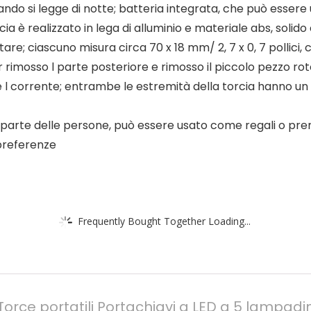
do si legge di notte; batteria integrata, che può essere u
ia è realizzato in lega di alluminio e materiale abs, solido 
are; ciascuno misura circa 70 x 18 mm/ 2, 7 x 0, 7 pollici,
rimosso l parte posteriore e rimosso il piccolo pezzo roto
re l corrente; entrambe le estremità della torcia hanno u
arte delle persone, può essere usato come regali o premi in
 preferenze
Frequently Bought Together Loading...
 Torce portatili Portachiavi a LED a 5 lampadi