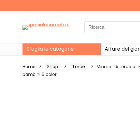
Search
for:
Sfoglia le categorie
Affare del gio
Home
Shop
Torce
Mini set di torce a 
bambini 6 colori