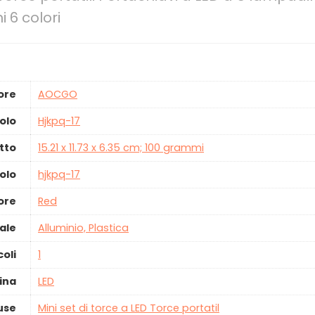
 6 colori
ore
‎AOCGO
olo
‎Hjkpq-17
tto
‎15.21 x 11.73 x 6.35 cm; 100 grammi
olo
‎hjkpq-17
ore
‎Red
ale
‎Alluminio, Plastica
oli
‎1
ina
‎LED
use
‎Mini set di torce a LED Torce portatil