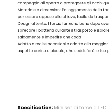
campeggia all’aperto o proteggere gli occhi quan
Materiale e dimensioni: l’alloggiamento della torc
per essere appeso alla chiave, facile da trasport
Design attento: l torcia funziona bene dopo aver 
sprecare l batteria durante il trasporto e isola
saldamente e impedire che cada
Adatto a molte occasioni e adatto alla maggior p
aspetto carino e piccolo, che soddisferà le tue
Specification:
Mini set di torce a LED