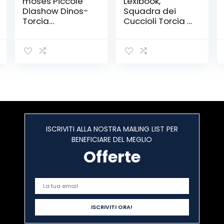
moses Piccole
Lexibook,
Diashow Dinos-
Squadra dei
Torcia
Cuccioli Torcia e
proiettore per
Proiettore, 3
Bambini, con 24
Dischi con 24
Immagini
Immagini Paw
Dinosauri e
Patrol, Crea Le
panoramica del
tue storie
Nome, 40236
ISCRIVITI ALLA NOSTRA MAILING LIST PER
BENEFICIARE DEL MEGLIO
Offerte