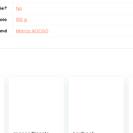
ie?
‎No
olo
‎100 g
and
Marca: AOCGO