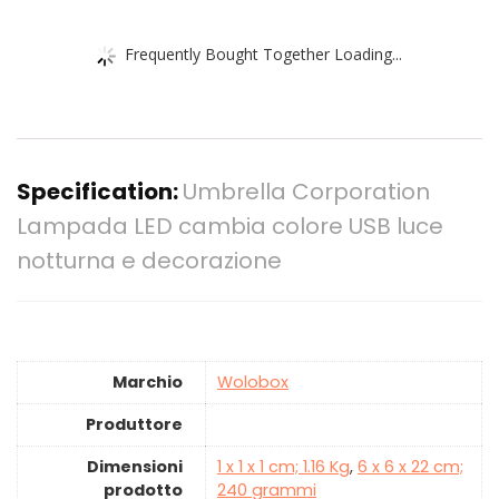
Frequently Bought Together Loading...
Specification:
Umbrella Corporation
Lampada LED cambia colore USB luce
notturna e decorazione
Marchio
‎Wolobox
Produttore
Dimensioni
‎1 x 1 x 1 cm; 1.16 Kg
,
‎6 x 6 x 22 cm;
prodotto
240 grammi