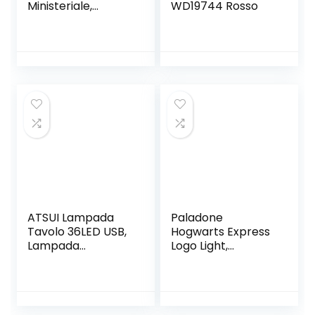
Ministeriale,
WD19744 Rosso
Scrivania, Retrò,
Base in Legno
Paralume
Inclinabile,
Attacco E27,
Design Antico,
Verde
ATSUI Lampada
Paladone
Tavolo 36LED USB,
Hogwarts Express
Lampada
Logo Light,
Ricaricabile con
prodotto con
180° Girevole+3
licenza ufficiale
Colore di
Harry Potter
Luce+Regolazione