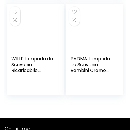
della luminosità
ILLIMITATA per
Bambini, Controllo
Tattile, Lampada
Tavolo con
Efficienza
Energetica
WILIT Lampada da
PADMA Lampada
Scrivania
da Scrivania
Ricaricabile,
Bambini Cromo
Lampada da
5W Lampada da
Tavolo Senza Fili
Tavolo Led
LED con 3 Livelli di
Regolabile,
Luminosità per
Argento Lampada
Cameretta, Ufficio
da Lettura
Girevole con Collo
di Cigno Moderna
per Camera da
Letto Camera dei
Chi siamo
Bambini Ufficio