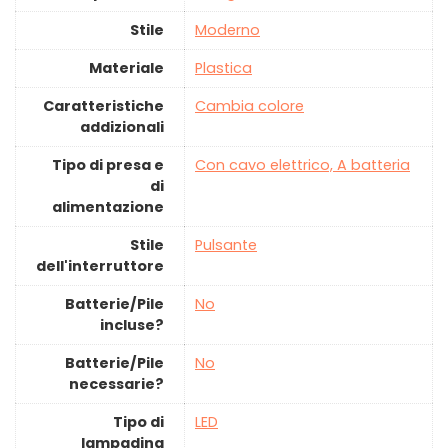
Stile
‎Moderno
Materiale
‎Plastica
Caratteristiche
‎Cambia colore
addizionali
Tipo di presa e
‎Con cavo elettrico, A batteria
di
alimentazione
Stile
‎Pulsante
dell'interruttore
Batterie/Pile
‎No
incluse?
Batterie/Pile
‎No
necessarie?
Tipo di
‎LED
lampadina