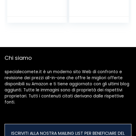
Mask cambia
5W Lampada da
colore USB luce
Tavolo Led
notturna e
Regolabile,
decorazione
Argento Lampada
da Lettura
Girevole con Collo
di Cigno Moderna
per Camera da
Letto Camera dei
Chi siamo
Bambini Ufficio
Studio
specialecomete.it è un moderno sito Web di confronto e
revisione dei prezzi all-in-one che offre le migliori offerte
disponibili su Amazon e ti tiene aggiornato con gli ultimi blog
aggiunti. Tutte le immagini sono di proprietà dei rispettivi
proprietari. Tutti i contenuti citati derivano dalle rispettive
fonti.
ISCRIVITI ALLA NOSTRA MAILING LIST PER BENEFICIARE DEL