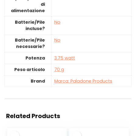
di
alimentazione
Batterie/Pile
‎No
incluse?
Batterie/Pile
‎No
necessarie?
Potenza
‎3.75 watt
Peso articolo
‎70 g
Brand
Marca: Paladone Products
Related Products