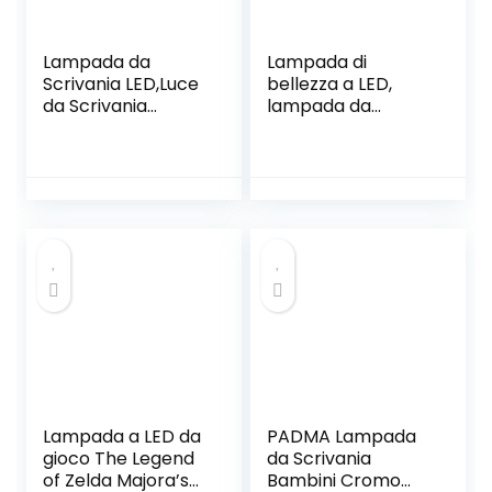
Lampada da
Lampada di
Scrivania LED,Luce
bellezza a LED,
da Scrivania
lampada da
Dimmerabile,Lamp
scrivania per
ada da Tavolo
lampada da
Controllo Touch
tatuaggio con
Sensitive con
fascetta, per
360°Girevole/4
estensioni ciglia
Livelli di
manicure per
Illuminazione/Port
sopracciglia
apenne/Uscita/Ing
tatuaggio
resso USB
Lampada a LED da
PADMA Lampada
gioco The Legend
da Scrivania
of Zelda Majora’s
Bambini Cromo