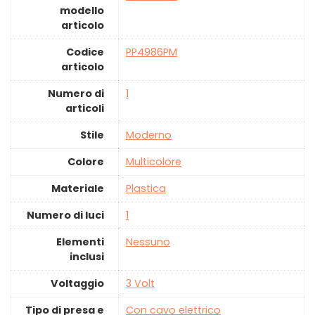
modello
articolo
Codice
‎PP4986PM
articolo
Numero di
‎1
articoli
Stile
‎Moderno
Colore
‎Multicolore
Materiale
‎Plastica
Numero di luci
‎1
Elementi
‎Nessuno
inclusi
Voltaggio
‎3 Volt
Tipo di presa e
‎Con cavo elettrico