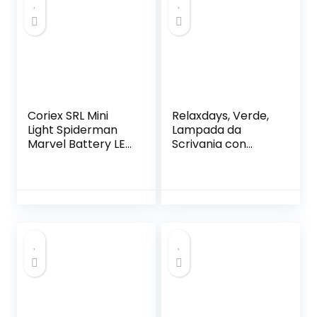
Coriex SRL Mini
Relaxdays, Verde,
Light Spiderman
Lampada da
Marvel Battery LED
Scrivania con
Batteria
Interruttore a
Confezione Regalo
Catena, Base
– M96523
Rotonda, Vintage,
Vetro Hlp 31 x 22.5
x 18.5 cm, Ottone